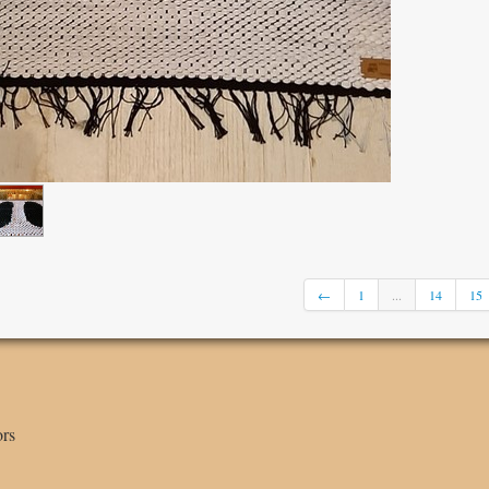
←
1
...
14
15
rs