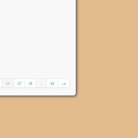
16
17
18
...
42
→